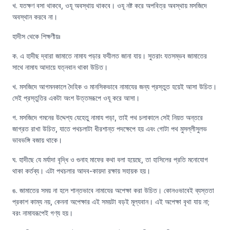
খ. যতক্ষণ বসা থাকবে, ওযূ অবস্থায় থাকবে। ওযূ নষ্ট করে অপবিত্র অবস্থায় মসজিদে 
অবস্থান করবে না।
হাদীস থেকে শিক্ষণীয়ঃ
ক. এ হাদীছ দ্বারা জামাতে নামায পড়ার ফযীলত জানা যায়। সুতরাং যতসম্ভব জামাতের 
সাথে নামায আদায়ে যত্নবান থাকা উচিত।
খ. মসজিদে আগমনকালে দৈহিক ও মানসিকভাবে নামাযের জন্য প্রস্তুত হয়েই আসা উচিত। 
সেই প্রস্তুতির একটা অংশ উত্তমরূপে ওযূ করে আসা।
গ. মসজিদে গমনের উদ্দেশ্য যেহেতু নামায পড়া, তাই পথ চলাকালে সেই নিয়ত অন্তরে 
জাগ্রত রাখা উচিত, যাতে পথচলাটা ধীরশান্ত পদক্ষেপে হয় এবং গোটা পথ মুসল্লীসুলভ 
ভাবভঙ্গি বজায় থাকে।
ঘ. হাদীছে যে মর্যাদা বৃদ্ধি ও গুনাহ মাফের কথা বলা হয়েছে, তা হাসিলের প্রতি মনোযোগ 
থাকা কর্তব্য। এটা পথচলার আদব-কায়দা রক্ষায় সহায়ক হয়।
ঙ. জামাতের সময় না হলে শান্তভাবে নামাযের অপেক্ষা করা উচিত। কোনওভাবেই ব্যস্ততা 
প্রকাশ কাম্য নয়, কেননা অপেক্ষার এই সময়টা বড়ই মূল্যবান। এই অপেক্ষা বৃথা যায় না; 
বরং নামাযরূপেই গণ্য হয়।