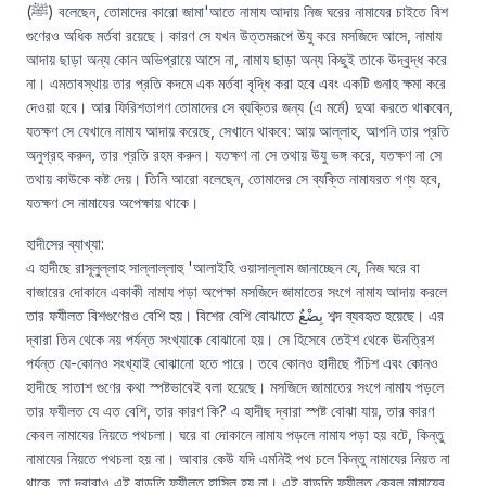
(ﷺ) বলেছেন, তোমাদের কারো জামা'আতে নামায আদায় নিজ ঘরের নামাযের চাইতে বিশ 
গুণেরও অধিক মর্তবা রয়েছে। কারণ সে যখন উত্তমরূপে উযু করে মসজিদে আসে, নামায 
আদায় ছাড়া অন্য কোন অভিপ্রায়ে আসে না, নামায ছাড়া অন্য কিছুই তাকে উদ্বুদ্ধ করে 
না। এমতাবস্থায় তার প্রতি কদমে এক মর্তবা বৃদ্ধি করা হবে এবং একটি গুনাহ ক্ষমা করে 
দেওয়া হবে। আর ফিরিশতাগণ তোমাদের সে ব্যক্তির জন্য (এ মর্মে) দুআ করতে থাকবেন, 
যতক্ষণ সে যেখানে নামায আদায় করেছে, সেখানে থাকবে: আয় আল্লাহ, আপনি তার প্রতি 
অনুগ্রহ করুন, তার প্রতি রহম করুন। যতক্ষণ না সে তথায় উযু ভঙ্গ করে, যতক্ষণ না সে 
তথায় কাউকে কষ্ট দেয়। তিনি আরো বলেছেন, তোমাদের সে ব্যক্তি নামাযরত গণ্য হবে, 
যতক্ষণ সে নামাযের অপেক্ষায় থাকে।
হাদীসের ব্যাখ্যা:

এ হাদীছে রাসূলুল্লাহ সাল্লাল্লাহু 'আলাইহি ওয়াসাল্লাম জানাচ্ছেন যে, নিজ ঘরে বা 
বাজারের দোকানে একাকী নামায পড়া অপেক্ষা মসজিদে জামাতের সংগে নামায আদায় করলে 
তার ফযীলত বিশগুণেরও বেশি হয়। বিশের বেশি বোঝাতে بِضْعٌ শব্দ ব্যবহৃত হয়েছে। এর 
দ্বারা তিন থেকে নয় পর্যন্ত সংখ্যাকে বোঝানো হয়। সে হিসেবে তেইশ থেকে ঊনত্রিশ 
পর্যন্ত যে-কোনও সংখ্যাই বোঝানো হতে পারে। তবে কোনও হাদীছে পঁচিশ এবং কোনও 
হাদীছে সাতাশ গুণের কথা স্পষ্টভাবেই বলা হয়েছে। মসজিদে জামাতের সংগে নামায পড়লে 
তার ফযীলত যে এত বেশি, তার কারণ কি? এ হাদীছ দ্বারা স্পষ্ট বোঝা যায়, তার কারণ 
কেবল নামাযের নিয়তে পথচলা। ঘরে বা দোকানে নামায পড়লে নামায পড়া হয় বটে, কিন্তু 
নামাযের নিয়তে পথচলা হয় না। আবার কেউ যদি এমনিই পথ চলে কিন্তু নামাযের নিয়ত না 
থাকে, তা দ্বারাও এই বাড়তি ফযীলত হাসিল হয় না। এই বাড়তি ফযীলত কেবল নামাযের 