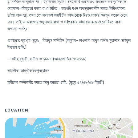
চ. মসজিদ আল্লাহর ঘর। ইবাদতের স্থান। সেইসাথে এমনিতেও মসজিদে অবস্থানকালে 
দেহমনের পবিত্রতা বজায় রাখা উচিত। তদুপরি যখন অবস্থানকালীন সময়ে ফিরিশতাদের 
দু'আ লাভ হয়, তখন তো সবরকম অসমীচীন কাজ থেকে বিরত থাকার গুরুত্ব অনেক বেড়ে 
যায়। তাই এ অবস্থায় ওযূ বজায় রাখা ও সর্বপ্রকার কষ্টদায়ক কাজ থেকে বিরত থাকা 
একান্ত কর্তব্য।
রেফারেন্স: ব্যাখ্যা সূত্রঃ_ রিয়াযুস সালিহীন (অনুবাদ- মাওলানা আবুল বাশার মুহাম্মাদ সাইফুল 
ইসলাম হাফি.)
—সহীহ বুখারী, হাদীস নং ১৯৮৭ (আন্তর্জাতিক নং ২১১৯)
তাহকীক: তাহকীক নিষ্প্রয়োজন
হাদীসের বর্ননাকারী: হযরত আবু হুরায়রা রাযি. (মৃত্যু ৫৭/৫৮/৫৯ হিজরী)
LOCATION