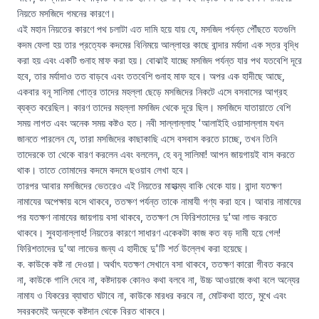
নিয়তে মসজিদে গমনের কারণে।

এই মহান নিয়তের কারণে পথ চলাটা এত দামি হয়ে যায় যে, মসজিদ পর্যন্ত পৌঁছতে যতগুলি 
কদম ফেলা হয় তার প্রত্যেক কদমের বিনিময়ে আল্লাহর কাছে বান্দার মর্যাদা এক স্তর বৃদ্ধি 
করা হয় এবং একটি গুনাহ মাফ করা হয়। বোঝাই যাচ্ছে মসজিদ পর্যন্ত যার পথ যতবেশি দূরে 
হবে, তার মর্যাদাও তত বাড়বে এবং ততবেশি গুনাহ মাফ হবে। অপর এক হাদীছে আছে, 
একবার বনূ সালিমা গোত্র তাদের মহল্লা ছেড়ে মসজিদের নিকটে এসে বসবাসের আগ্রহ 
ব্যক্ত করেছিল। কারণ তাদের মহল্লা মসজিদ থেকে দূরে ছিল। মসজিদে যাতায়াতে বেশি 
সময় লাগত এবং অনেক সময় কষ্টও হত। নবী সাল্লাল্লাহু 'আলাইহি ওয়াসাল্লাম যখন 
জানতে পারলেন যে, তারা মসজিদের কাছাকাছি এসে বসবাস করতে চাচ্ছে, তখন তিনি 
তাদেরকে তা থেকে বারণ করলেন এবং বললেন, হে বনূ সালিমা! আপন জায়গায়ই বাস করতে 
থাক। তাতে তোমাদের কদমে কদমে ছওয়াব লেখা হবে।

তারপর আবার মসজিদের ভেতরেও এই নিয়তের মাহাত্ম্য বাকি থেকে যায়। বান্দা যতক্ষণ 
নামাযের অপেক্ষায় বসে থাকবে, ততক্ষণ পর্যন্ত তাকে নামাযী গণ্য করা হবে। আবার নামাযের 
পর যতক্ষণ নামাযের জায়গায় বসা থাকবে, ততক্ষণ সে ফিরিশতাদের দু'আ লাভ করতে 
থাকবে। সুবহানাল্লাহ! নিয়তের কারণে সাধারণ একেকটা কাজ কত বড় দামী হয়ে গেল!

ফিরিশতাদের দু'আ লাভের জন্য এ হাদীছে দু'টি শর্ত উল্লেখ করা হয়েছে।

ক. কাউকে কষ্ট না দেওয়া। অর্থাৎ যতক্ষণ সেখানে বসা থাকবে, ততক্ষণ কারো গীবত করবে 
না, কাউকে গালি দেবে না, কষ্টদায়ক কোনও কথা বলবে না, উচ্চ আওয়াজে কথা বলে অন্যের 
নামায ও যিকরের ব্যাঘাত ঘটাবে না, কাউকে মারধর করবে না, মোটকথা হাতে, মুখে এবং 
সবরকমেই অন্যকে কষ্টদান থেকে বিরত থাকবে। 
